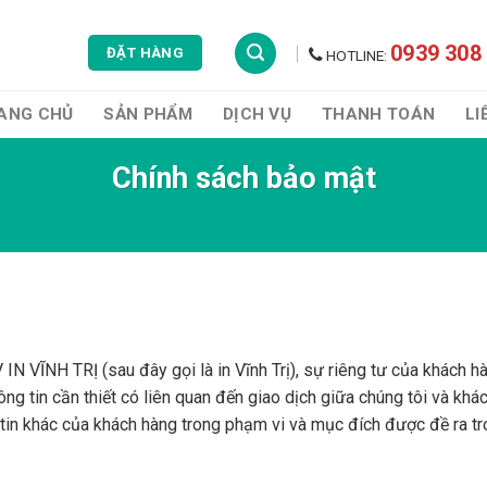
0939 308
ĐẶT HÀNG
HOTLINE:
ANG CHỦ
SẢN PHẨM
DỊCH VỤ
THANH TOÁN
LI
Chính sách bảo mật
ĨNH TRỊ (sau đây gọi là in Vĩnh Trị), sự riêng tư của khách hàn
hông tin cần thiết có liên quan đến giao dịch giữa chúng tôi và khá
 tin khác của khách hàng trong phạm vi và mục đích được đề ra t