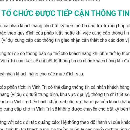
TỔ CHỨC ĐƯỢC TIẾP CẬN THÔNG TIN
tin cá nhân khách hàng cho bất kỳ bên thứ ba nào trừ trường hợp p
 theo quy định của pháp luật, hoặc khi việc cung cấp thông tin đ
 (ví dụ: cung cấp các thông tin giao nhận cần thiết cho các đơn vị
úng tôi sẽ có thông báo cụ thể cho khách hàng khi phải tiết lộ th
 Vĩnh Trị cam kết sẽ chỉ tiết lộ thông tin cá nhân khách hàng khi
in cá nhân khách hàng cho các mục đích sau:
áo phân tích: in Vĩnh Trị có thể dùng thông tin cá nhân khách hàng
hàng (ví dụ độ tuổi trung bình, khu vực địa lý), thông tin chi tiết
hợp in Vĩnh Trị tiến hành khảo sát cần sự tham gia của khách hàng
 cung cấp cho in Vĩnh Trị sẽ không được chuyển cho bất kỳ bên 
hàng với các đối tác quảng cáo: Hệ thống theo dõi hành vi của khá
như tiếp thị lại khách hàng, hệ thống quản lý các chiến dịch quảng