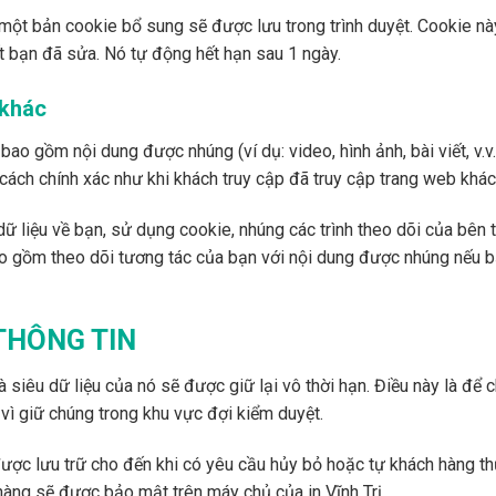
một bản cookie bổ sung sẽ được lưu trong trình duyệt. Cookie nà
t bạn đã sửa. Nó tự động hết hạn sau 1 ngày.
 khác
 bao gồm nội dung được nhúng (ví dụ: video, hình ảnh, bài viết, v.
ách chính xác như khi khách truy cập đã truy cập trang web khác
ữ liệu về bạn, sử dụng cookie, nhúng các trình theo dõi của bên 
o gồm theo dõi tương tác của bạn với nội dung được nhúng nếu b
THÔNG TIN
và siêu dữ liệu của nó sẽ được giữ lại vô thời hạn. Điều này là để 
 vì giữ chúng trong khu vực đợi kiểm duyệt.
ược lưu trữ cho đến khi có yêu cầu hủy bỏ hoặc tự khách hàng thự
hàng sẽ được bảo mật trên máy chủ của in Vĩnh Trị