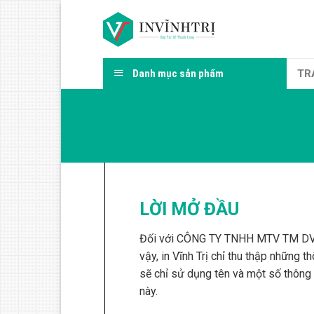
Skip
to
content
Danh mục sản phẩm
TR
LỜI MỞ ĐẦU
Đối với CÔNG TY TNHH MTV TM DV IN V
vậy, in Vĩnh Trị chỉ thu thập những t
sẽ chỉ sử dụng tên và một số thông
này.