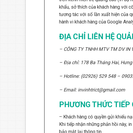
khẩu, sở thích của khách hàng với cô
tương tác với số lần xuất hiện của q
hành vi khách hàng của Google Analy
ĐỊA CHỈ LIÊN HỆ QUẢ
– CÔNG TY TNHH MTV TM DV IN V
– Địa chỉ: 178 Ba Tháng Hai, Hưng 
– Hotline: (02926) 529 548 – 090
– Email: invinhtrict@gmail.com
PHƯƠNG THỨC TIẾP 
– Khách hàng có quyền gửi khiếu nại
Khi tiếp nhận những phản hồi này, in
bảo mật lại thông tin.