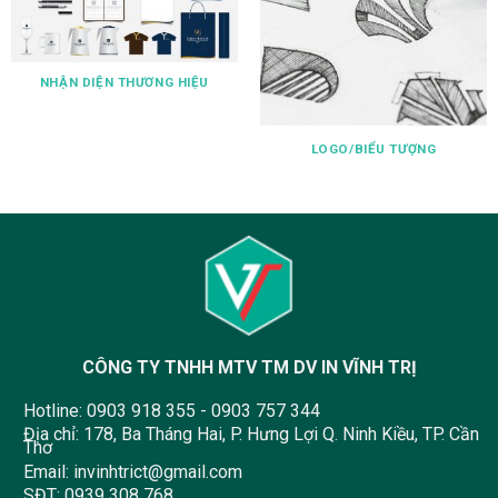
NHẬN DIỆN THƯƠNG HIỆU
LOGO/BIỂU TƯỢNG
CÔNG TY TNHH MTV TM DV IN VĨNH TRỊ
Hotline:
0903 918 355
-
0903 757 344
Địa chỉ: 178, Ba Tháng Hai, P. Hưng Lợi Q. Ninh Kiều, TP. Cần
Thơ
Email:
invinhtrict@gmail.com
SĐT:
0939 308 768