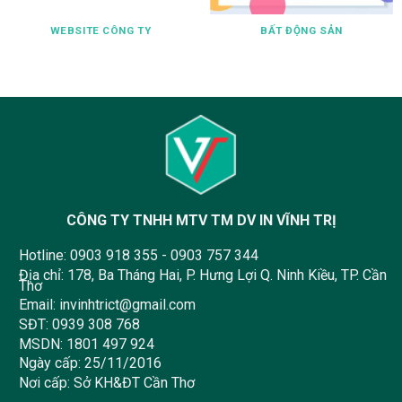
WEBSITE CÔNG TY
BẤT ĐỘNG SẢN
CÔNG TY TNHH MTV TM DV IN VĨNH TRỊ
Hotline:
0903 918 355
-
0903 757 344
Địa chỉ: 178, Ba Tháng Hai, P. Hưng Lợi Q. Ninh Kiều, TP. Cần
Thơ
Email:
invinhtrict@gmail.com
SĐT:
0939 308 768
MSDN: 1801 497 924
Ngày cấp: 25/11/2016
Nơi cấp: Sở KH&ĐT Cần Thơ