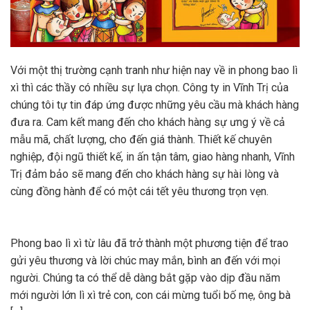
Với một thị trường cạnh tranh như hiện nay về in phong bao lì
xì thì các thầy có nhiều sự lựa chọn. Công ty in Vĩnh Trị của
chúng tôi tự tin đáp ứng được những yêu cầu mà khách hàng
đưa ra. Cam kết mang đến cho khách hàng sự ưng ý về cả
mẫu mã, chất lượng, cho đến giá thành. Thiết kế chuyên
nghiệp, đội ngũ thiết kế, in ấn tận tâm, giao hàng nhanh, Vĩnh
Trị đảm bảo sẽ mang đến cho khách hàng sự hài lòng và
cùng đồng hành để có một cái tết yêu thương trọn vẹn.
Phong bao lì xì từ lâu đã trở thành một phương tiện để trao
gửi yêu thương và lời chúc may mắn, bình an đến với mọi
người. Chúng ta có thể dễ dàng bắt gặp vào dịp đầu năm
mới người lớn lì xì trẻ con, con cái mừng tuổi bố mẹ, ông bà