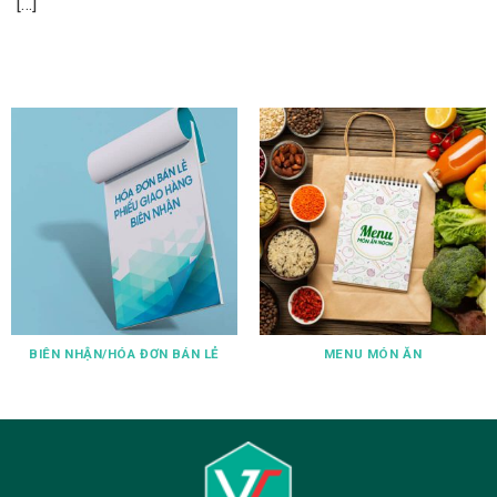
[…]
BIÊN NHẬN/HÓA ĐƠN BÁN LẺ
MENU MÓN ĂN